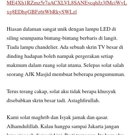
ME4Xh1RZmz5r7aACXLVL8SANEvcqhJz3fMciWvL
xg8EDhgGBFz6tWbRkySWLzl
Hiasan dalaman sangat unik dengan lampu LED di
siling seumpama bintang-bintang berbaris di langit.
Tiada lampu chandelier. Ada sebuah skrin TV besar di
dinding hadapan boleh nampak pergerakan setiap
makmum dalam ruang solat utama. Selepas solat salah
seorang AJK Masjid membuat beberapa pengumuman.
Terus terang cakap, solat aku tidak berapa khusyuk
disebabkan skrin besar tadi. Astaghfirullah.
Kami solat maghrib dan Isyak jamak dan qasar.
Alhamdulillah. Kalau hangpa sampai Jakarta jangan