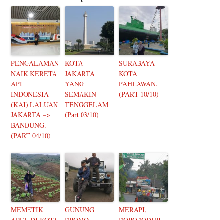
PENGALAMAN
KOTA
SURABAYA
NAIK KERETA
JAKARTA
KOTA
API
YANG
PAHLAWAN.
INDONESIA
SEMAKIN
(PART 10/10)
(KAI) LALUAN
TENGGELAM
JAKARTA –>
(Part 03/10)
BANDUNG.
(PART 04/10)
MEMETIK
GUNUNG
MERAPI,
APEL DI KOTA
BROMO —
BOROBODUR,