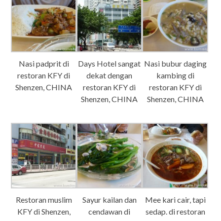
Nasi padprit di
Days Hotel sangat
Nasi bubur daging
restoran KFY di
dekat dengan
kambing di
Shenzen, CHINA
restoran KFY di
restoran KFY di
Shenzen, CHINA
Shenzen, CHINA
Restoran muslim
Sayur kailan dan
Mee kari cair, tapi
KFY di Shenzen,
cendawan di
sedap. di restoran