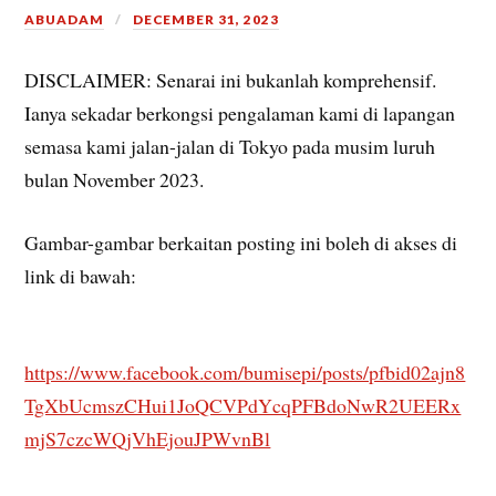
ABUADAM
DECEMBER 31, 2023
DISCLAIMER: Senarai ini bukanlah komprehensif.
Ianya sekadar berkongsi pengalaman kami di lapangan
semasa kami jalan-jalan di Tokyo pada musim luruh
bulan November 2023.
Gambar-gambar berkaitan posting ini boleh di akses di
link di bawah:
https://www.facebook.com/bumisepi/posts/pfbid02ajn8
TgXbUcmszCHui1JoQCVPdYcqPFBdoNwR2UEERx
mjS7czcWQjVhEjouJPWvnBl