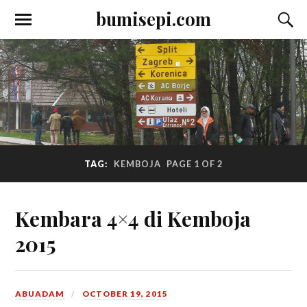
bumisepi.com
TAG:
KEMBOJA
PAGE 1 OF 2
Kembara 4×4 di Kemboja
2015
ABUADAM
OCTOBER 19, 2015