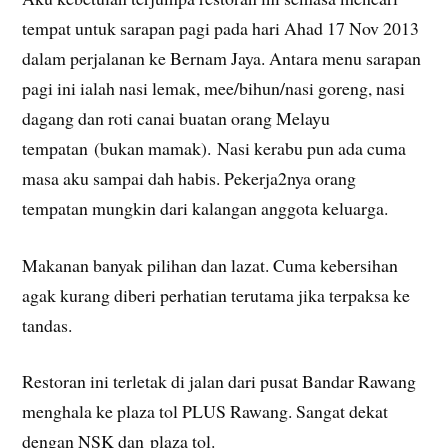
tempat untuk sarapan pagi pada hari Ahad 17 Nov 2013
dalam perjalanan ke Bernam Jaya. Antara menu sarapan
pagi ini ialah nasi lemak, mee/bihun/nasi goreng, nasi
dagang dan roti canai buatan orang Melayu
tempatan (bukan mamak). Nasi kerabu pun ada cuma
masa aku sampai dah habis. Pekerja2nya orang
tempatan mungkin dari kalangan anggota keluarga.
Makanan banyak pilihan dan lazat. Cuma kebersihan
agak kurang diberi perhatian terutama jika terpaksa ke
tandas.
Restoran ini terletak di jalan dari pusat Bandar Rawang
menghala ke plaza tol PLUS Rawang. Sangat dekat
dengan NSK dan plaza tol.