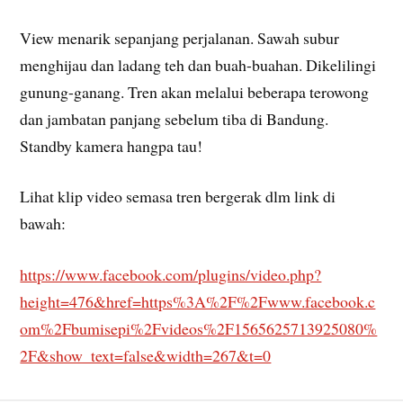
View menarik sepanjang perjalanan. Sawah subur
menghijau dan ladang teh dan buah-buahan. Dikelilingi
gunung-ganang. Tren akan melalui beberapa terowong
dan jambatan panjang sebelum tiba di Bandung.
Standby kamera hangpa tau!
Lihat klip video semasa tren bergerak dlm link di
bawah:
https://www.facebook.com/plugins/video.php?
height=476&href=https%3A%2F%2Fwww.facebook.c
om%2Fbumisepi%2Fvideos%2F1565625713925080%
2F&show_text=false&width=267&t=0