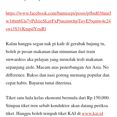
https://www.facebook.com/bumisepi/posts/pfbid036mrJ
w1t6m6Un7yPiJzieSLerFxPjmzmwhpTsiyE5jqmw4e24
swi3S31KmpdYzuRl
Kalau hangpa segan nak pi kafe di gerabak hujung tu,
boleh je pesan makanan dan minuman dari train
stewardess aka pelayan yang menolak troli makanan
sepanjang aisle. Macam atas penerbangan Air Asia. No
difference. Bakso dan nasi goreng memang popular dan
cepat habis. Bayaran tunai diterima.
Tiket satu hala kelas ekonomi bermula dari Rp 150,000.
Simpan tiket tren sebab konduktor akan datang periksa
tiket. Hangpa boleh tempah tiket KAI di
www.kai.id