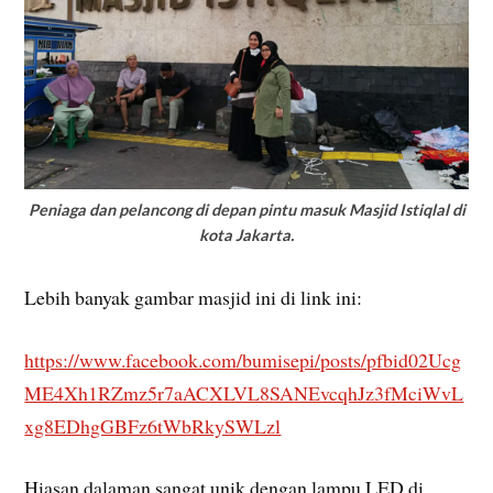
Peniaga dan pelancong di depan pintu masuk Masjid Istiqlal di
kota Jakarta.
Lebih banyak gambar masjid ini di link ini:
https://www.facebook.com/bumisepi/posts/pfbid02Ucg
ME4Xh1RZmz5r7aACXLVL8SANEvcqhJz3fMciWvL
xg8EDhgGBFz6tWbRkySWLzl
Hiasan dalaman sangat unik dengan lampu LED di