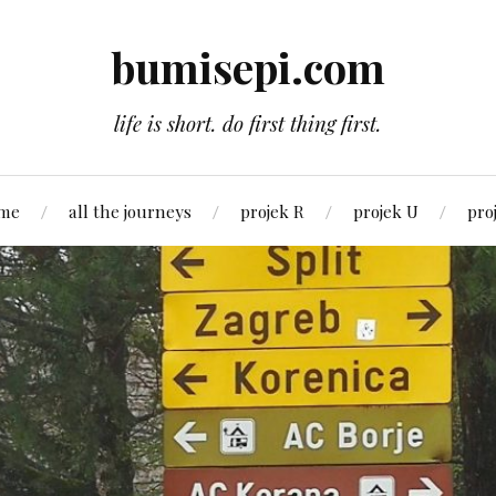
bumisepi.com
life is short. do first thing first.
 me
all the journeys
projek R
projek U
pro