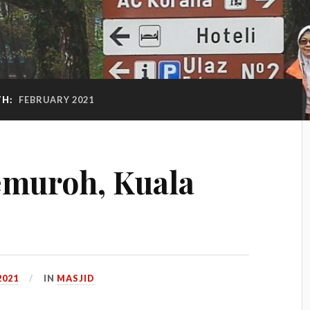
H:
FEBRUARY 2021
emuroh, Kuala
2021
IN
MASJID