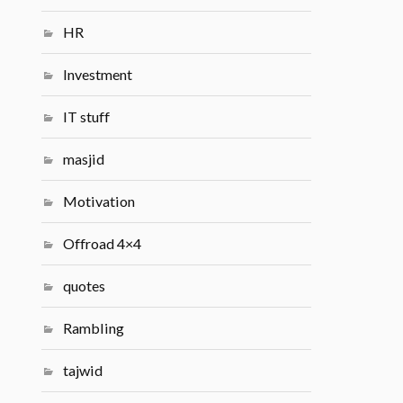
HR
Investment
IT stuff
masjid
Motivation
Offroad 4×4
quotes
Rambling
tajwid