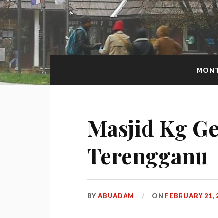
MONT
Masjid Kg G
Terengganu
BY
ABUADAM
ON
FEBRUARY 21, 