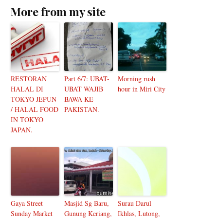
More from my site
RESTORAN
Part 6/7: UBAT-
Morning rush
HALAL DI
UBAT WAJIB
hour in Miri City
TOKYO JEPUN
BAWA KE
/ HALAL FOOD
PAKISTAN.
IN TOKYO
JAPAN.
Gaya Street
Masjid Sg Baru,
Surau Darul
Sunday Market
Gunung Keriang,
Ikhlas, Lutong,