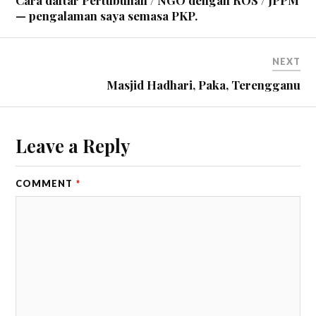
Cara daftar Pertubuhan / NGO dengan ROS / JPPM
— pengalaman saya semasa PKP.
NEXT
Masjid Hadhari, Paka, Terengganu
Leave a Reply
COMMENT
*