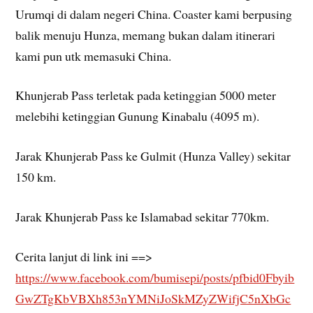
Urumqi di dalam negeri China. Coaster kami berpusing
balik menuju Hunza, memang bukan dalam itinerari
kami pun utk memasuki China.
Khunjerab Pass terletak pada ketinggian 5000 meter
melebihi ketinggian Gunung Kinabalu (4095 m).
Jarak Khunjerab Pass ke Gulmit (Hunza Valley) sekitar
150 km.
Jarak Khunjerab Pass ke Islamabad sekitar 770km.
Cerita lanjut di link ini ==>
https://www.facebook.com/bumisepi/posts/pfbid0Fbyib
GwZTgKbVBXh853nYMNiJoSkMZyZWifjC5nXbGc