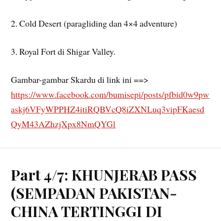
2. Cold Desert (paragliding dan 4×4 adventure)
3. Royal Fort di Shigar Valley.
Gambar-gambar Skardu di link ini ==>
https://www.facebook.com/bumisepi/posts/pfbid0w9pw
askj6VFyWPPHZ4itiRQBVcQ8iZXNLuq3vipFKaesd
QyM43AZhzjXpx8NmQYGl
Part 4/7: KHUNJERAB PASS
(SEMPADAN PAKISTAN-
CHINA TERTINGGI DI