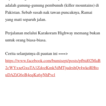
adalah gunung-gunung pembunuh (killer mountains) di
Pakistan. Sebab susah nak tawan puncaknya, Ramai
yang mati separuh jalan.
Perjalanan melalui Karakoram Highway memang bukan
untuk orang biasa-biasa.
Cerita selanjutnya di pautan ini ===>
https://www.facebook.com/bumisepi/posts/pfbid02MaB
2cWYxxeGxuTA1ZdozKmk5dMTjudrshQr4wkoRHto
uDAZiG6oB4eqKa6gNhPvcl