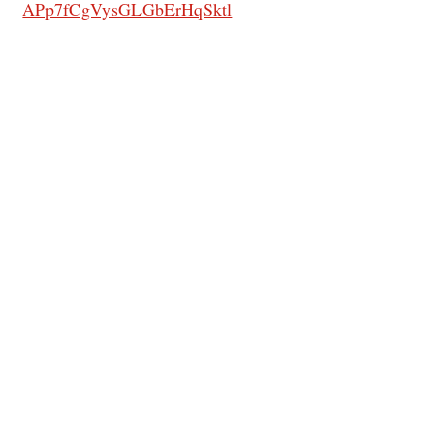
APp7fCgVysGLGbErHqSktl