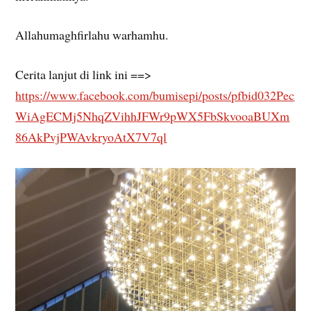
Allahumaghfirlahu warhamhu.
Cerita lanjut di link ini ==>
https://www.facebook.com/bumisepi/posts/pfbid032Pec
WiAgECMj5NhqZVihhJFWr9pWX5FbSkvooaBUXm
86AkPvjPWAvkryoAtX7V7ql