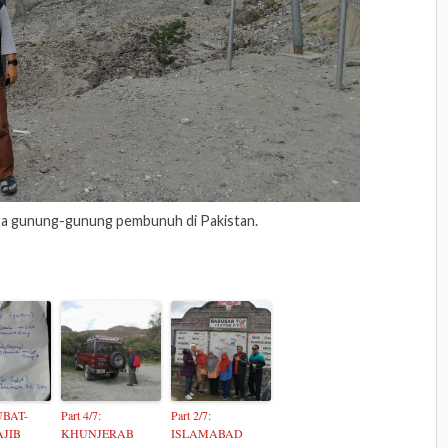
ra gunung-gunung pembunuh di Pakistan.
 UBAT-
Part 4/7:
Part 2/7:
AJIB
KHUNJERAB
ISLAMABAD