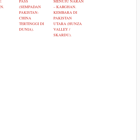
E
PASS
MENUJU NARAN
N.
(SEMPADAN
– KARGHAN.
PAKISTAN-
KEMBARA DI
CHINA
PAKISTAN
TERTINGGI DI
UTARA (HUNZA
DUNIA).
VALLEY /
SKARDU).