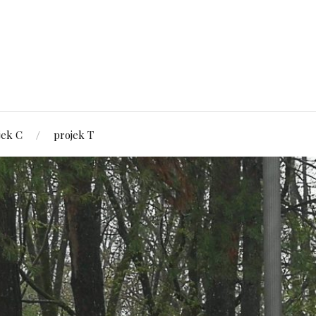
jek C
projek T