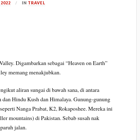
 2022
IN
TRAVEL
Valley. Digambarkan sebagai “Heaven on Earth”
alley memang menakjubkan.
gikut aliran sungai di bawah sana, di antara
m dan Hindu Kush dan Himalaya. Gunung-gunung
ni seperti Nanga Prabat, K2, Rokaposhee. Mereka ini
er mountains) di Pakistan. Sebab susah nak
paruh jalan.