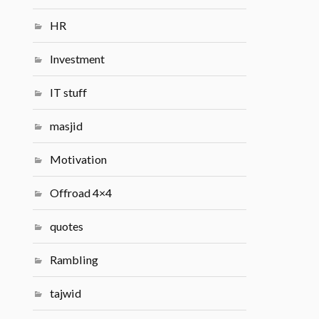
HR
Investment
IT stuff
masjid
Motivation
Offroad 4×4
quotes
Rambling
tajwid