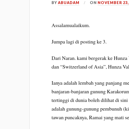
BY
ABUADAM
ON
NOVEMBER 23,
Assalamualaikum.
Jumpa lagi di posting ke 3.
Dari Naran. kami bergerak ke Hunza 
dan “Switzerland of Asia”, Hunza V
Ianya adalah lembah yang panjang men
banjaran-banjaran gunung Karakoru
tertinggi di dunia boleh dilihat di si
adalah gunung-gunung pembunuh (kill
tawan puncaknya, Ramai yang mati se