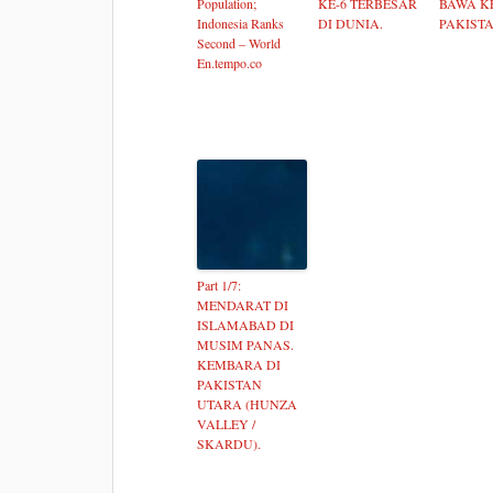
Population;
KE-6 TERBESAR
BAWA K
Indonesia Ranks
DI DUNIA.
PAKISTA
Second – World
En.tempo.co
Part 1/7:
MENDARAT DI
ISLAMABAD DI
MUSIM PANAS.
KEMBARA DI
PAKISTAN
UTARA (HUNZA
VALLEY /
SKARDU).