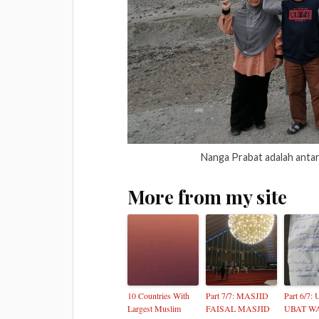
Nanga Prabat adalah anta
More from my site
10 Countries With
Part 7/7: MASJID
Part 6/7:
Largest Muslim
FAISAL MASJID
UBAT W