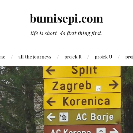
bumisepi.com
life is short. do first thing first.
 me
all the journeys
projek R
projek U
pro