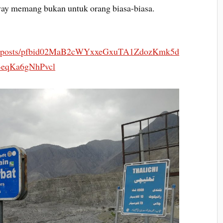
ay memang bukan untuk orang biasa-biasa.
epi/posts/pfbid02MaB2cWYxxeGxuTA1ZdozKmk5d
eqKa6gNhPvcl