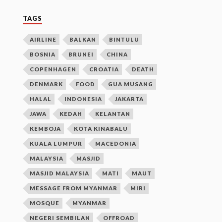
TAGS
AIRLINE
BALKAN
BINTULU
BOSNIA
BRUNEI
CHINA
COPENHAGEN
CROATIA
DEATH
DENMARK
FOOD
GUA MUSANG
HALAL
INDONESIA
JAKARTA
JAWA
KEDAH
KELANTAN
KEMBOJA
KOTA KINABALU
KUALA LUMPUR
MACEDONIA
MALAYSIA
MASJID
MASJID MALAYSIA
MATI
MAUT
MESSAGE FROM MYANMAR
MIRI
MOSQUE
MYANMAR
NEGERI SEMBILAN
OFFROAD