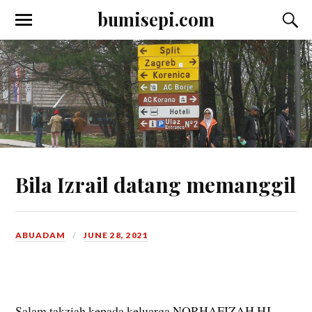
bumisepi.com
Bila Izrail datang memanggil
ABUADAM
JUNE 28, 2021
Salam takziah kepada keluarga NORHAFIZAH HJ