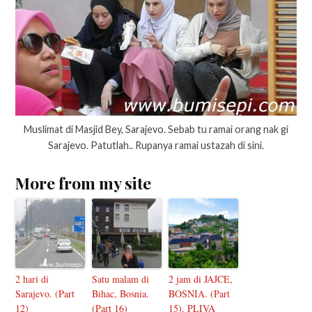
Muslimat di Masjid Bey, Sarajevo. Sebab tu ramai orang nak gi
Sarajevo. Patutlah.. Rupanya ramai ustazah di sini.
More from my site
2 hari di
Satu malam di
2 jam di JAJCE,
Sarajevo. (Part
Bihac, Bosnia.
BOSNIA. (Part
12)
(Part 16)
15). PLIVA