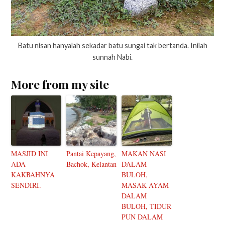
Batu nisan hanyalah sekadar batu sungai tak bertanda. Inilah
sunnah Nabi.
More from my site
MASJID INI
Pantai Kepayang,
MAKAN NASI
ADA
Bachok, Kelantan
DALAM
KAKBAHNYA
BULOH,
SENDIRI.
MASAK AYAM
DALAM
BULOH, TIDUR
PUN DALAM