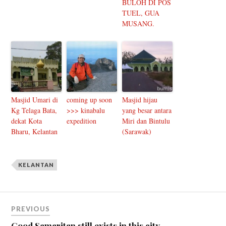
BULOH DI POS
TUEL, GUA
MUSANG.
Masjid Umari di
coming up soon
Masjid hijau
Kg Telaga Bata,
>>> kinabalu
yang besar antara
dekat Kota
expedition
Miri dan Bintulu
Bharu, Kelantan
(Sarawak)
KELANTAN
PREVIOUS
Good Samaritan still exists in this city.