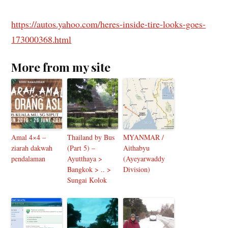
https://autos.yahoo.com/heres-inside-tire-looks-goes-
173000368.html
More from my site
Amal 4×4 –
Thailand by Bus
MYANMAR /
ziarah dakwah
(Part 5) –
Aithabyu
pendalaman
Ayutthaya >
(Ayeyarwaddy
Bangkok > .. >
Division)
Sungai Kolok