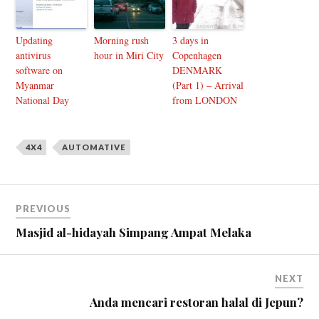
Updating
Morning rush
3 days in
antivirus
hour in Miri City
Copenhagen
software on
DENMARK
Myanmar
(Part 1) – Arrival
National Day
from LONDON
4X4
AUTOMATIVE
PREVIOUS
Masjid al-hidayah Simpang Ampat Melaka
NEXT
Anda mencari restoran halal di Jepun?