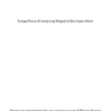
Sungai Buna di kampong Blagaj ketika hujan lebat.
Restoran tenggelam bila air sungai pasang di Blagaj, Bosnia