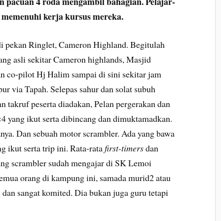
n pacuan 4 roda mengambil bahagian. Pelajar-
gai memenuhi kerja kursus mereka.
i pekan Ringlet, Cameron Highland. Begitulah
ng asli sekitar Cameron highlands, Masjid
 co-pilot Hj Halim sampai di sini sekitar jam
ur via Tapah. Selepas sahur dan solat subuh
an takruf peserta diadakan, Pelan pergerakan dan
4 yang ikut serta dibincang dan dimuktamadkan.
nya. Dan sebuah motor scrambler. Ada yang bawa
ikut serta trip ini. Rata-rata
first-timers
dan
ng scrambler sudah mengajar di SK Lemoi
semua orang di kampung ini, samada murid2 atau
dan sangat komited. Dia bukan juga guru tetapi