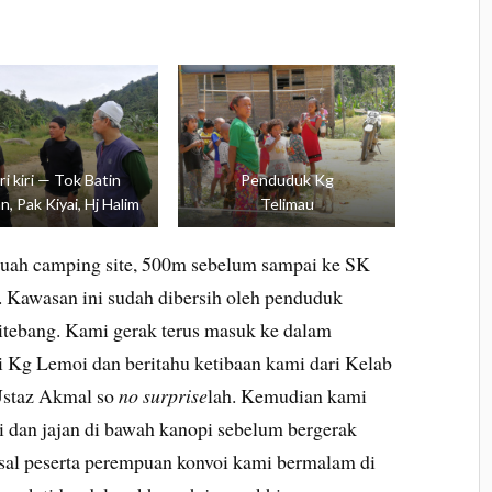
i kiri — Tok Batin
Penduduk Kg
n, Pak Kiyai, Hj Halim
Telimau
uah camping site, 500m sebelum sampai ke SK
. Kawasan ini sudah dibersih oleh penduduk
itebang. Kami gerak terus masuk ke dalam
 Kg Lemoi dan beritahu ketibaan kami dari Kelab
Ustaz Akmal so
no surprise
lah. Kemudian kami
 dan jajan di bawah kanopi sebelum bergerak
sal peserta perempuan konvoi kami bermalam di