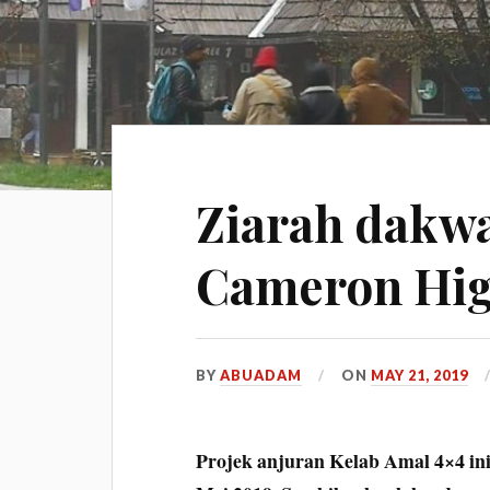
Ziarah dakw
Cameron Hig
BY
ABUADAM
ON
MAY 21, 2019
Projek anjuran Kelab Amal 4×4 in