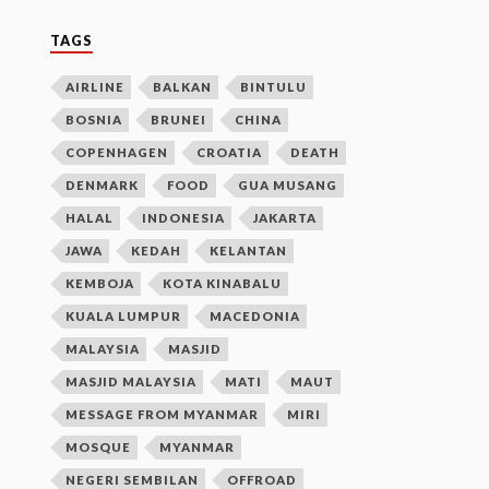
TAGS
AIRLINE
BALKAN
BINTULU
BOSNIA
BRUNEI
CHINA
COPENHAGEN
CROATIA
DEATH
DENMARK
FOOD
GUA MUSANG
HALAL
INDONESIA
JAKARTA
JAWA
KEDAH
KELANTAN
KEMBOJA
KOTA KINABALU
KUALA LUMPUR
MACEDONIA
MALAYSIA
MASJID
MASJID MALAYSIA
MATI
MAUT
MESSAGE FROM MYANMAR
MIRI
MOSQUE
MYANMAR
NEGERI SEMBILAN
OFFROAD