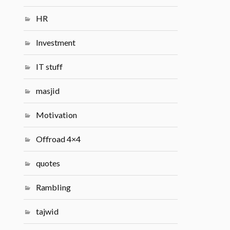
HR
Investment
IT stuff
masjid
Motivation
Offroad 4×4
quotes
Rambling
tajwid