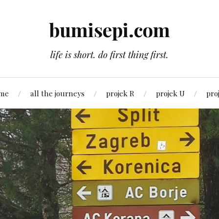
bumisepi.com
life is short. do first thing first.
 me
all the journeys
projek R
projek U
pro