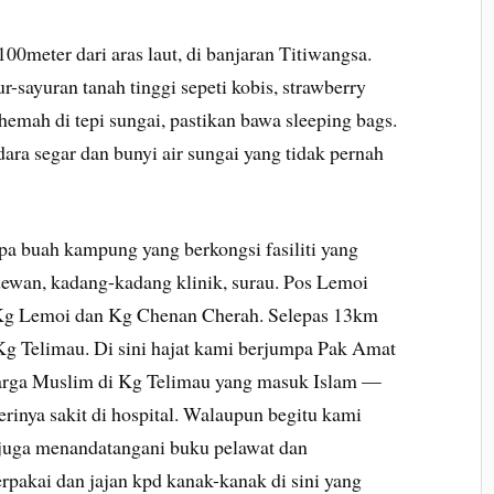
00meter dari aras laut, di banjaran Titiwangsa.
-sayuran tanah tinggi sepeti kobis, strawberry
emah di tepi sungai, pastikan bawa sleeping bags.
ra segar dan bunyi air sungai yang tidak pernah
rapa buah kampung yang berkongsi fasiliti yang
 dewan, kadang-kadang klinik, surau. Pos Lemoi
, Kg Lemoi dan Kg Chenan Cherah. Selepas 13km
Kg Telimau. Di sini hajat kami berjumpa Pak Amat
uarga Muslim di Kg Telimau yang masuk Islam —
erinya sakit di hospital. Walaupun begitu kami
juga menandatangani buku pelawat dan
akai dan jajan kpd kanak-kanak di sini yang