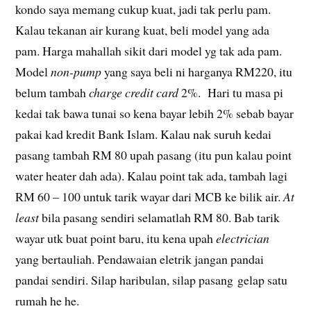
kondo saya memang cukup kuat, jadi tak perlu pam.
Kalau tekanan air kurang kuat, beli model yang ada
pam. Harga mahallah sikit dari model yg tak ada pam.
Model
non-pump
yang saya beli ni harganya RM220, itu
belum tambah
charge credit card
2%. Hari tu masa pi
kedai tak bawa tunai so kena bayar lebih 2% sebab bayar
pakai kad kredit Bank Islam. Kalau nak suruh kedai
pasang tambah RM 80 upah pasang (itu pun kalau point
water heater dah ada). Kalau point tak ada, tambah lagi
RM 60 – 100 untuk tarik wayar dari MCB ke bilik air.
At
least
bila pasang sendiri selamatlah RM 80. Bab tarik
wayar utk buat point baru, itu kena upah
electrician
yang bertauliah. Pendawaian eletrik jangan pandai
pandai sendiri. Silap haribulan, silap pasang gelap satu
rumah he he.