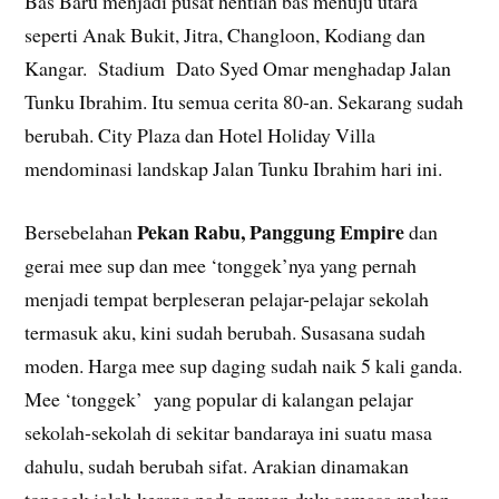
Bas Baru menjadi pusat hentian bas menuju utara
seperti Anak Bukit, Jitra, Changloon, Kodiang dan
Kangar. Stadium Dato Syed Omar menghadap Jalan
Tunku Ibrahim. Itu semua cerita 80-an. Sekarang sudah
berubah. City Plaza dan Hotel Holiday Villa
mendominasi landskap Jalan Tunku Ibrahim hari ini.
Pekan Rabu, Panggung Empire
Bersebelahan
dan
gerai mee sup dan mee ‘tonggek’nya yang pernah
menjadi tempat berpleseran pelajar-pelajar sekolah
termasuk aku, kini sudah berubah. Susasana sudah
moden. Harga mee sup daging sudah naik 5 kali ganda.
Mee ‘tonggek’ yang popular di kalangan pelajar
sekolah-sekolah di sekitar bandaraya ini suatu masa
dahulu, sudah berubah sifat. Arakian dinamakan
tonggek ialah kerana pada zaman dulu semasa makan