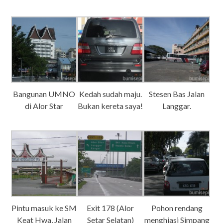
Bangunan UMNO
Kedah sudah maju.
Stesen Bas Jalan
di Alor Star
Bukan kereta saya!
Langgar.
Pintu masuk ke SM
Exit 178 (Alor
Pohon rendang
Keat Hwa, Jalan
Setar Selatan)
menghiasi Simpang