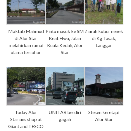
Maktab Mahmud
Pintu masuk ke SM
Ziarah kubur nenek
di Alor Star
Keat Hwa, Jalan
di Kg Tasak,
melahirkan ramai
Kuala Kedah, Alor
Langgar
ulama tersohor
Star
Today Alor
UNITAR berdiri
Stesen keretapi
Starians shop at
gagah
Alor Star
Giant and TESCO