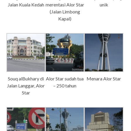
Jalan Kuala Kedah
merentasi Alor Star
unik
(Jalan Limbong
Kapal)
Souq alBukhary di
Alor Star sudah tua
Menara Alor Star
Jalan Langgar, Alor
– 250 tahun
Star